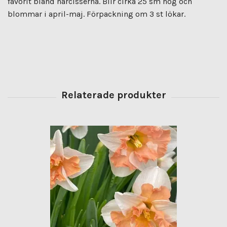
favorit bland narcisserna. Blir cirka 25 sm hög och
blommar i april-maj. Förpackning om 3 st lökar.