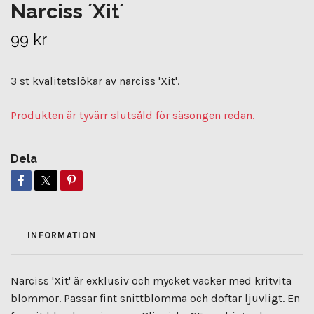
Narciss ´Xit´
99 kr
3 st kvalitetslökar av narciss 'Xit'.
Produkten är tyvärr slutsåld för säsongen redan.
Dela
INFORMATION
Narciss 'Xit' är exklusiv och mycket vacker med kritvita
blommor. Passar fint snittblomma och doftar ljuvligt. En