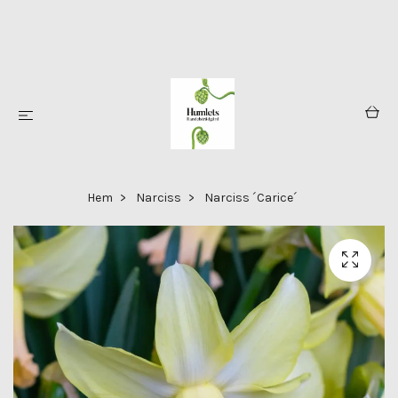
Hem
Narciss
Narciss ´Carice´