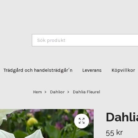
Trädgård och handelsträdgår´n
Leverans
Köpvillkor
Hem
Dahlior
Dahlia Fleurel
Dahli
55 kr