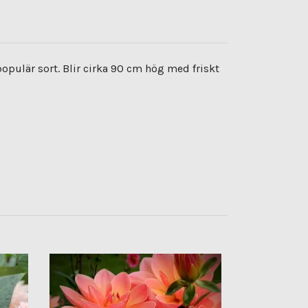
pulär sort. Blir cirka 90 cm hög med friskt
Dahlia Ones
Slutsåld för sä