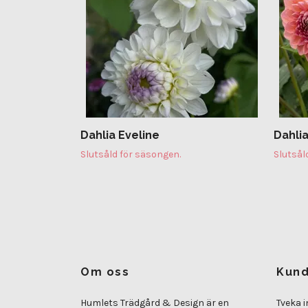
Dahlia Eveline
Dahli
Slutsåld för säsongen.
Slutsål
Om oss
Kund
Humlets Trädgård & Design är en
Tveka i