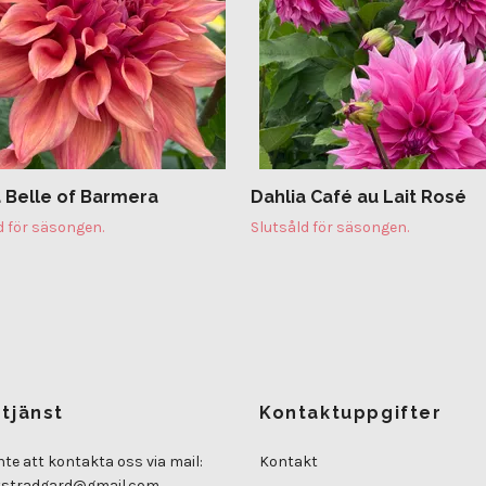
a Belle of Barmera
Dahlia Café au Lait Rosé
d för säsongen.
Slutsåld för säsongen.
tjänst
Kontaktuppgifter
nte att kontakta oss via mail:
Kontakt
tstradgard@gmail.com