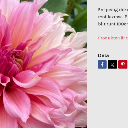
En ljuvlig de
mot laxrosa. 
blir runt 100c
Produkten är t
Dela