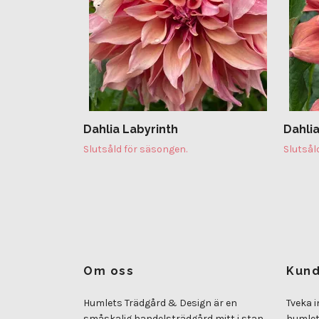
Dahlia Labyrinth
Dahli
Slutsåld för säsongen.
Slutsål
Om oss
Kund
Humlets Trädgård & Design är en
Tveka i
småskalig handelsträdgård mitt i stan
humle