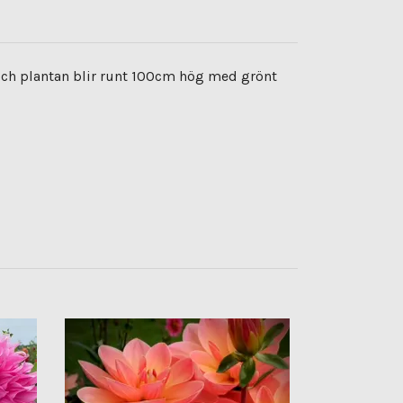
och plantan blir runt 100cm hög med grönt
Dahlia Kona
Slutsåld för sä