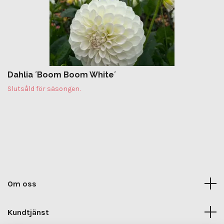
Dahlia ´Boom Boom White´
Slutsåld för säsongen.
Om oss
Kundtjänst