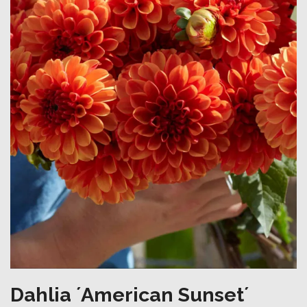
Dahlia ´American Sunset´