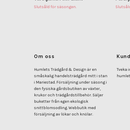
Slutsåld för säsongen.
Slutsål
Om oss
Kund
Humlets Trädgård & Design är en
Tveka i
småskalig handelsträdgård mitt i stan
humle
i Mariestad. Försäljning under säsong i
den fysiska gårdsbutiken av växter,
krukor och trädgårdstillbehör. Säljer
buketter från egen ekologisk
snittblomsodling. Webbutik med
försäljning av lökar och knölar.