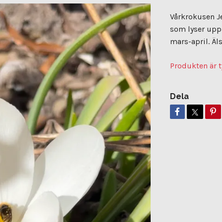
Vårkrokusen Je
som lyser upp 
mars-april. Ä
Produkten är t
Dela