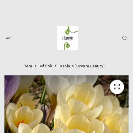
Hem
Vårlök
Krokus ´Cream Beauty´