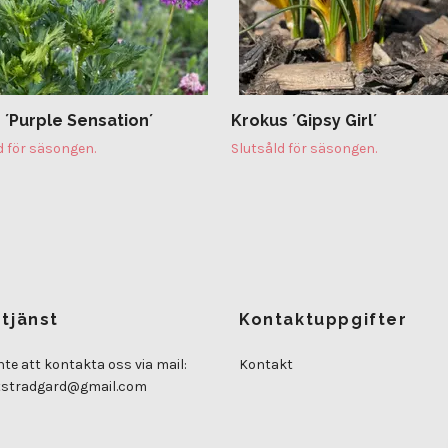
 ´Purple Sensation´
Krokus ´Gipsy Girl´
d för säsongen.
Slutsåld för säsongen.
tjänst
Kontaktuppgifter
nte att kontakta oss via mail:
Kontakt
tstradgard@gmail.com