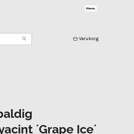
Varukorg
baldig
yacint ´Grape Ice´