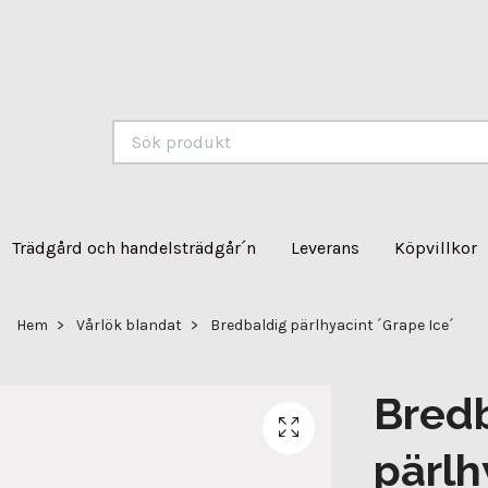
Trädgård och handelsträdgår´n
Leverans
Köpvillkor
Hem
Vårlök blandat
Bredbaldig pärlhyacint ´Grape Ice´
Bred
pärlh