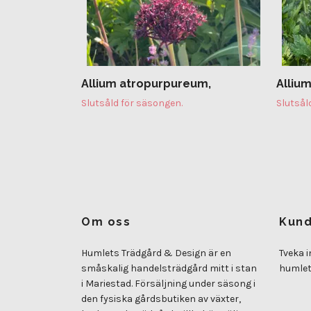
Allium atropurpureum,
Allium
Slutsåld för säsongen.
Slutsål
Om oss
Kund
Humlets Trädgård & Design är en
Tveka i
småskalig handelsträdgård mitt i stan
humle
i Mariestad. Försäljning under säsong i
den fysiska gårdsbutiken av växter,