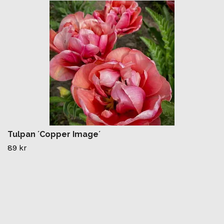
Tulpan ´Copper Image´
89 kr