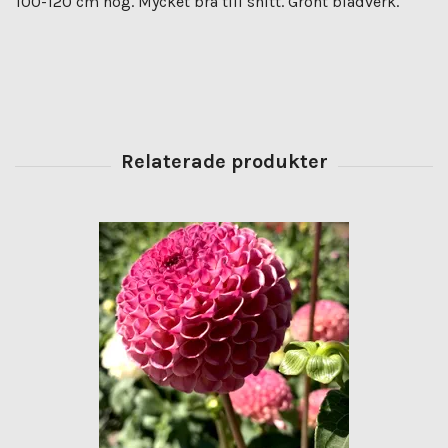
100-120 cm hög. Mycket bra till snitt. Grönt bladverk.