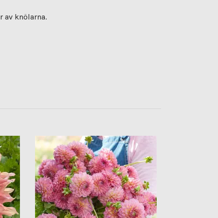
r av knölarna.
Dahlia ´Whit
Slutsåld för sä