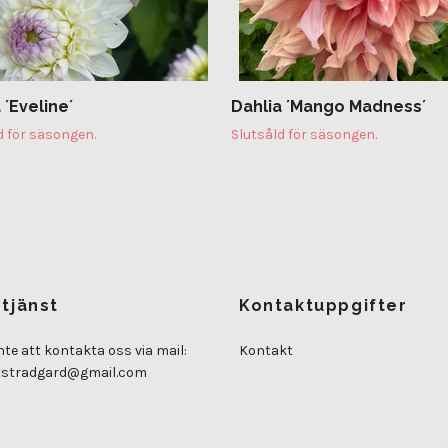
 ´Eveline´
Dahlia ´Mango Madness´
d för säsongen.
Slutsåld för säsongen.
tjänst
Kontaktuppgifter
nte att kontakta oss via mail:
Kontakt
tstradgard@gmail.com