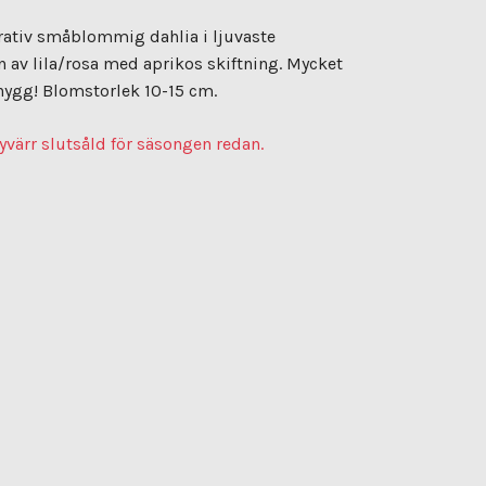
rativ småblommig dahlia i ljuvaste
 av lila/rosa med aprikos skiftning. Mycket
nygg! Blomstorlek 10-15 cm.
yvärr slutsåld för säsongen redan.