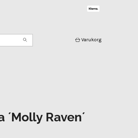
Varukorg
a ´Molly Raven´