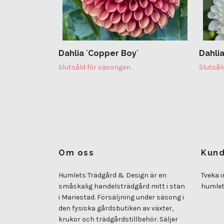
Dahlia ´Copper Boy´
Dahlia
Slutsåld för säsongen.
Slutsål
Om oss
Kund
Humlets Trädgård & Design är en
Tveka i
småskalig handelsträdgård mitt i stan
humle
i Mariestad. Försäljning under säsong i
den fysiska gårdsbutiken av växter,
krukor och trädgårdstillbehör. Säljer