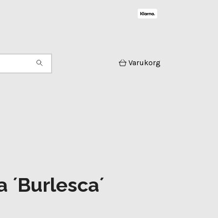
Varukorg
a ´Burlesca´