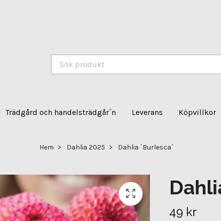
Trädgård och handelsträdgår´n
Leverans
Köpvillkor
Hem
Dahlia 2025
Dahlia ´Burlesca´
Dahli
49 kr