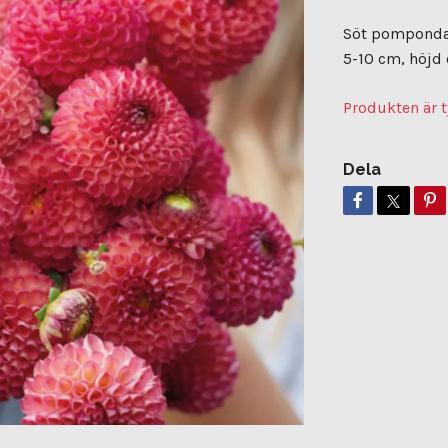
Söt pompondah
5-10 cm, höjd 
Produkten är t
Dela