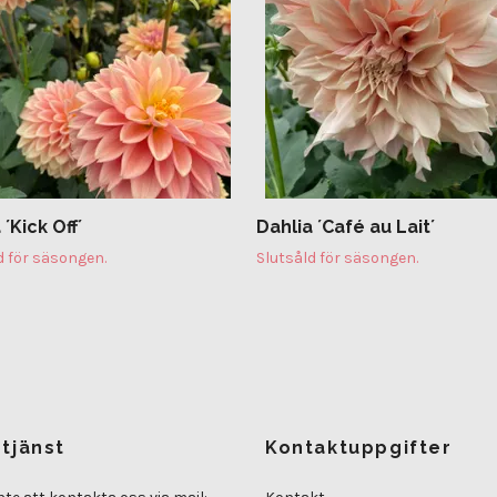
 ´Kick Off´
Dahlia ´Café au Lait´
d för säsongen.
Slutsåld för säsongen.
tjänst
Kontaktuppgifter