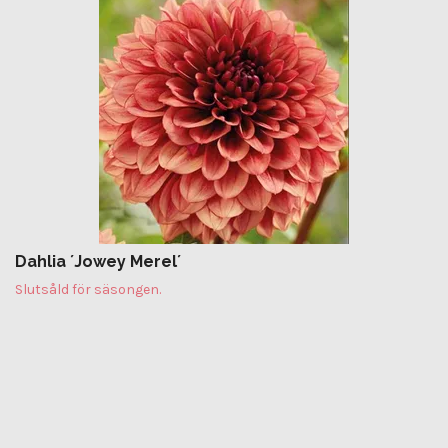
Dahlia ´Jowey Merel´
Slutsåld för säsongen.